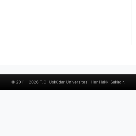
© 2011 - 2026 T.C. Üsküdar Üniversitesi. Her Hakkı Saklıdır.