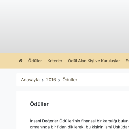
Ödüller
Kriterler
Ödül Alan Kişi ve Kuruluşlar
F
Anasayfa
2016
Ödüller
Ödüller
İnsani Değerler Ödülleri'nin finansal bir karşılığı bu
ormanında bir fidan dikilerek, bu kişinin ismi Üsküdar 