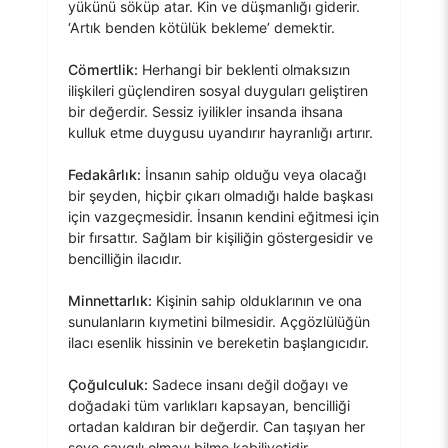
yükünü söküp atar. Kin ve düşmanlığı giderir.
‘Artık benden kötülük bekleme’ demektir.
Cömertlik:
Herhangi bir beklenti olmaksızın
ilişkileri güçlendiren sosyal duyguları geliştiren
bir değerdir. Sessiz iyilikler insanda ihsana
kulluk etme duygusu uyandırır hayranlığı artırır.
Fedakârlık:
İnsanın sahip olduğu veya olacağı
bir şeyden, hiçbir çıkarı olmadığı halde başkası
için vazgeçmesidir. İnsanın kendini eğitmesi için
bir fırsattır. Sağlam bir kişiliğin göstergesidir ve
bencilliğin ilacıdır.
Minnettarlık:
Kişinin sahip olduklarının ve ona
sunulanların kıymetini bilmesidir. Açgözlülüğün
ilacı esenlik hissinin ve bereketin başlangıcıdır.
Çoğulculuk:
Sadece insanı değil doğayı ve
doğadaki tüm varlıkları kapsayan, bencilliği
ortadan kaldıran bir değerdir. Can taşıyan her
şeye saygılı olmayı bilme kabiliyetidir.