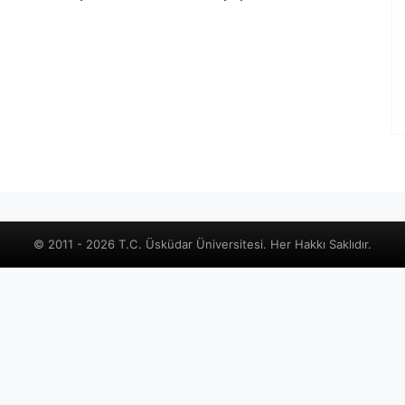
© 2011 - 2026 T.C. Üsküdar Üniversitesi. Her Hakkı Saklıdır.