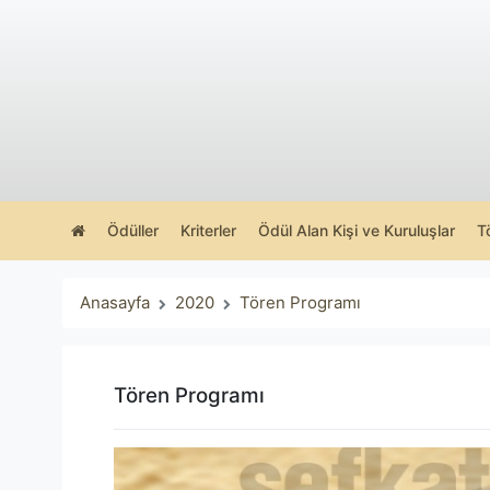
Ödüller
Kriterler
Ödül Alan Kişi ve Kuruluşlar
T
Anasayfa
2020
Tören Programı
Tören Programı